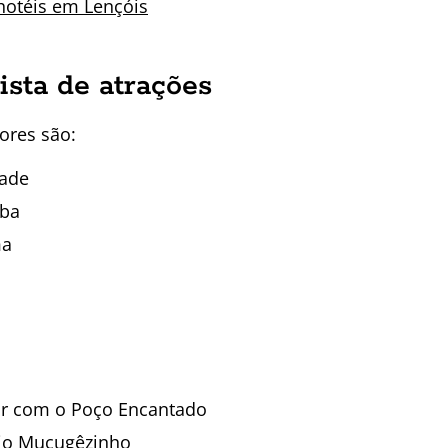
hotéis em Lençóis
ista de atrações
ores são:
dade
iba
ma
ar com o Poço Encantado
Rio Mucugêzinho