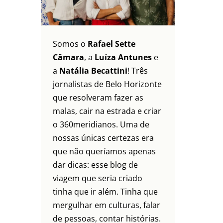
Somos o
Rafael Sette
Câmara
, a
Luíza Antunes
e
a
Natália Becattini
! Três
jornalistas de Belo Horizonte
que resolveram fazer as
malas, cair na estrada e criar
o 360meridianos. Uma de
nossas únicas certezas era
que não queríamos apenas
dar dicas: esse blog de
viagem que seria criado
tinha que ir além. Tinha que
mergulhar em culturas, falar
de pessoas, contar histórias.