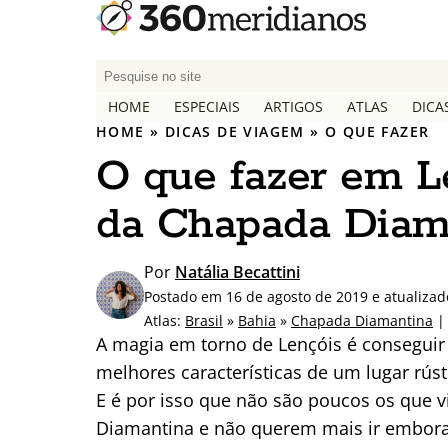
P
e
HOME
ESPECIAIS
ARTIGOS
ATLAS
DICA
s
HOME
»
DICAS DE VIAGEM
»
O QUE FAZER
q
O que fazer em Le
u
i
da Chapada Diam
s
a
r
Por
Natália Becattini
p
Postado em 16 de agosto de 2019 e atualiza
o
Atlas:
Brasil
»
Bahia
»
Chapada Diamantina
|
r
A magia em torno de Lençóis é conseguir
:
melhores características de um lugar rús
E é por isso que não são poucos os que vi
Diamantina e não querem mais ir embora. 