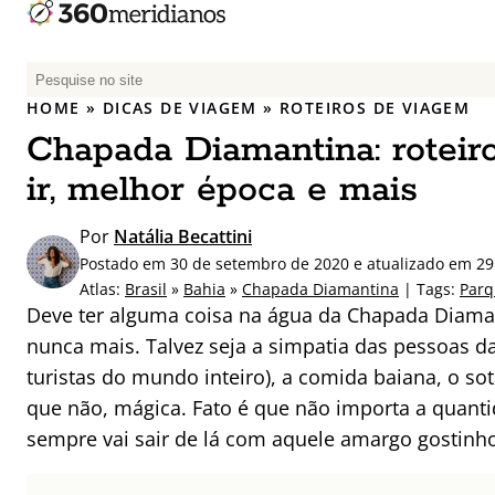
P
e
HOME
»
DICAS DE VIAGEM
»
ROTEIROS DE VIAGEM
s
Chapada Diamantina: roteiro
q
u
ir, melhor época e mais
i
s
Por
Natália Becattini
a
Postado em 30 de setembro de 2020 e atualizado em 2
r
Atlas:
Brasil
»
Bahia
»
Chapada Diamantina
| Tags:
Parq
p
Deve ter alguma coisa na água da Chapada Diaman
o
nunca mais. Talvez seja a simpatia das pessoas d
r
turistas do mundo inteiro), a comida baiana, o so
:
que não, mágica. Fato é que não importa a quanti
sempre vai sair de lá com aquele amargo gostinh