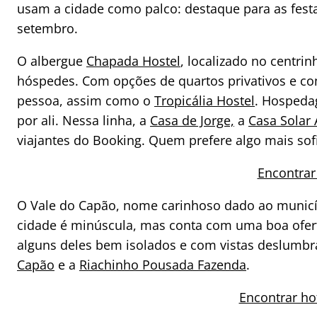
usam a cidade como palco: destaque para as festa
setembro.
O albergue
Chapada Hostel
, localizado no centri
hóspedes. Com opções de quartos privativos e comp
pessoa, assim como o
Tropicália Hostel
. Hospedag
por ali. Nessa linha, a
Casa de Jorge,
a
Casa Solar 
viajantes do Booking. Quem prefere algo mais so
Encontrar
O Vale do Capão, nome carinhoso dado ao municípi
cidade é minúscula, mas conta com uma boa ofert
alguns deles bem isolados e com vistas deslumb
Capão
e a
Riachinho Pousada Fazenda
.
Encontrar ho