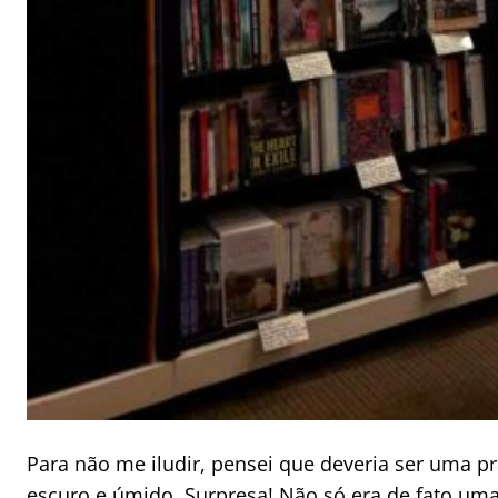
Para não me iludir, pensei que deveria ser uma p
escuro e úmido. Surpresa! Não só era de fato um