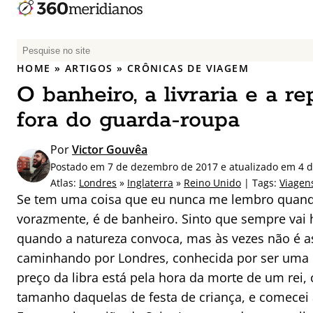
P
e
HOME
»
ARTIGOS
»
CRÔNICAS DE VIAGEM
s
O banheiro, a livraria e a r
q
u
fora do guarda-roupa
i
s
Por
Victor Gouvêa
a
Postado em 7 de dezembro de 2017 e atualizado em 4 
r
Atlas:
Londres
»
Inglaterra
»
Reino Unido
| Tags:
Viagen
p
Se tem uma coisa que eu nunca me lembro quand
o
vorazmente, é de banheiro. Sinto que sempre vai h
r
quando a natureza convoca, mas às vezes não é a
:
caminhando por Londres, conhecida por ser uma 
preço da libra está pela hora da morte de um re
tamanho daquelas de festa de criança, e comecei 