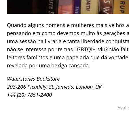
Quando alguns homens e mulheres mais velhos apar
pensando em como devemos muito às gerações an
uma sessão na livraria e tanta liberdade conqui
não se interessa por temas LGBTQI+, viu? Não falt
leitores famintos e uma papelaria que dá vontade
revelada por uma bexiga cansada.
Waterstones Bookstore
203-206 Picadilly, St. James’s, London, UK
+44 (20) 7851-2400
Avali