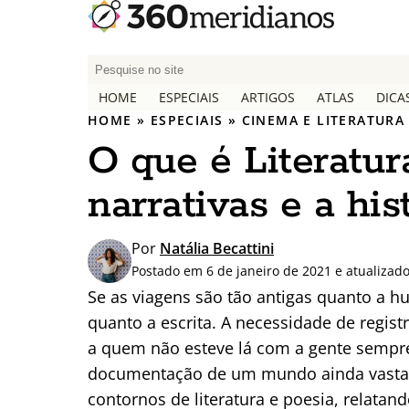
P
e
HOME
ESPECIAIS
ARTIGOS
ATLAS
DICA
s
HOME
»
ESPECIAIS
»
CINEMA E LITERATURA
q
O que é Literatur
u
i
narrativas e a his
s
a
r
Por
Natália Becattini
p
Postado em 6 de janeiro de 2021 e atualiza
o
Se as viagens são tão antigas quanto a hu
r
quanto a escrita. A necessidade de regis
:
a quem não esteve lá com a gente sempre 
documentação de um mundo ainda vastam
contornos de literatura e poesia, relatando