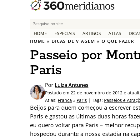
P
e
HOME
ESPECIAIS
ARTIGOS
ATLAS
DICA
s
HOME
»
DICAS DE VIAGEM
»
O QUE FAZER
q
Passeio por Mont
u
i
Paris
s
a
r
Por
Luiza Antunes
p
Postado em 22 de novembro de 2012 e atual
o
Atlas:
França
»
Paris
| Tags:
Passeios e Atraç
r
Beijos para quem começou a escrever est
:
Paris e gastou as últimas duas horas faz
eu quero voltar para Paris – melhor recu
hospedou durante a nossa estadia na capi