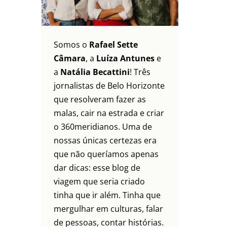
Somos o
Rafael Sette
Câmara
, a
Luíza Antunes
e
a
Natália Becattini
! Três
jornalistas de Belo Horizonte
que resolveram fazer as
malas, cair na estrada e criar
o 360meridianos. Uma de
nossas únicas certezas era
que não queríamos apenas
dar dicas: esse blog de
viagem que seria criado
tinha que ir além. Tinha que
mergulhar em culturas, falar
de pessoas, contar histórias.