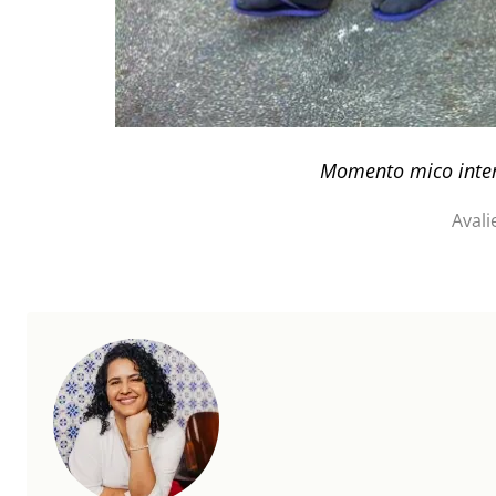
Momento mico inte
Avali