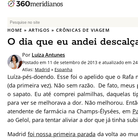
P
e
HOME
»
ARTIGOS
»
CRÔNICAS DE VIAGEM
s
O dia que eu andei descal
q
u
Por
Luiza Antunes
i
Postado em 11 de setembro de 2013 e atualizado em 24 
s
Atlas:
Madrid
»
Espanha
a
Luíza-pés-doendo. Esse foi o apelido que o Raf
r
(da primeira vez). Não sem razão. De fato, meu
p
o sapato. Eu até comprei palmilhas, daquelas t
o
r
para ver se melhorava a dor. Não melhorou. Entã
:
atendente de farmácia na Champs-Élysées, em
Pa
ao Gelol, para tentar aliviar a dor que já tinha su
Madrid
foi nossa primeira parada
da volta ao mu