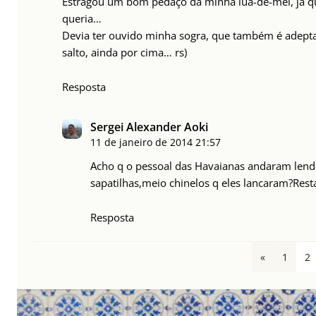
Estragou um bom pedaço da minha lua-de-mel, já q
queria…
Devia ter ouvido minha sogra, que também é adepta 
salto, ainda por cima… rs)
Resposta
Sergei Alexander Aoki
11 de janeiro de 2014
21:57
Acho q o pessoal das Havaianas andaram lendo
sapatilhas,meio chinelos q eles lancaram?Rest
Resposta
«
1
2