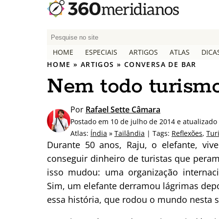
P
e
HOME
ESPECIAIS
ARTIGOS
ATLAS
DICA
s
HOME
»
ARTIGOS
»
CONVERSA DE BAR
q
Nem todo turismo
u
i
s
Por
Rafael Sette Câmara
a
Postado em 10 de julho de 2014 e atualizado
r
Atlas:
Índia
»
Tailândia
| Tags:
Reflexões
,
Tur
p
Durante 50 anos, Raju, o elefante, vi
o
conseguir dinheiro de turistas que per
r
isso mudou: uma organização internaci
:
Sim, um elefante derramou lágrimas depo
essa história, que rodou o mundo nesta