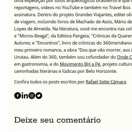
uma expedição por sítios arqueológicos brasileiros e que 
reportagens, vídeos no YouTube e também no Travel Box B
assinatura. Dentro do projeto Grandes Viajantes, editei obr
de viagem, incluindo livros de Machado de Assis, Mário de
Lopes de Almeida. Na literatura, você me encontra nas col
e "Micros-Beagá", da Editora Pangeia; "Crônicas da Quare
Autores; e "Encontros", livro de crônicas do 360meridian
meu primeiro romance, a obra "Dos que vão morrer, aos 
Urutau. Além do 360, também sou cofundador do
Onde C
em gastronomia, e do
Movimento BH a Pé
, projeto cultur
caminhadas literárias e lúdicas por Belo Horizonte.
Confira todos os posts escritos por
Rafael Sette Câmara
Deixe seu comentário