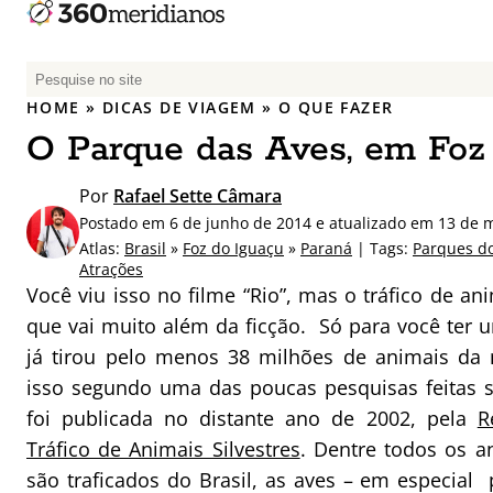
P
e
HOME
»
DICAS DE VIAGEM
»
O QUE FAZER
s
O Parque das Aves, em Foz
q
u
Por
Rafael Sette Câmara
i
Postado em 6 de junho de 2014 e atualizado em 13 de 
s
Atlas:
Brasil
»
Foz do Iguaçu
»
Paraná
| Tags:
Parques do
a
Atrações
r
Você viu isso no filme “Rio”, mas o tráfico de a
p
que vai muito além da ficção. Só para você ter u
o
já tirou pelo menos 38 milhões de animais da n
r
isso segundo uma das poucas pesquisas feitas 
:
foi publicada no distante ano de 2002, pela
R
Tráfico de Animais Silvestres
. Dentre todos os a
são traficados do Brasil, as aves – em especial 