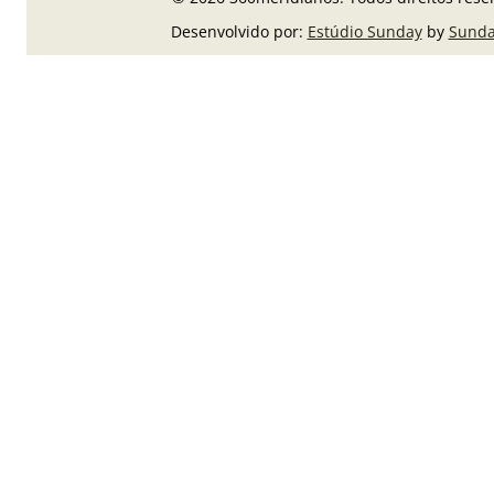
Desenvolvido por:
Estúdio Sunday
by
Sunda