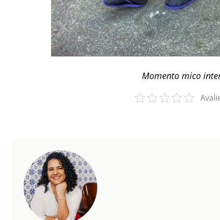
Momento mico inte
Avali