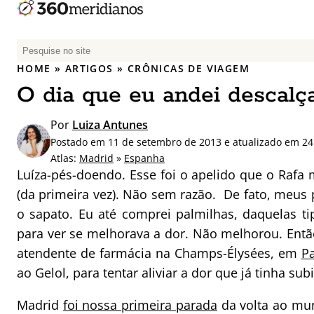
P
e
HOME
»
ARTIGOS
»
CRÔNICAS DE VIAGEM
s
O dia que eu andei descal
q
u
Por
Luiza Antunes
i
Postado em 11 de setembro de 2013 e atualizado em 24 
s
Atlas:
Madrid
»
Espanha
a
Luíza-pés-doendo. Esse foi o apelido que o Raf
r
(da primeira vez). Não sem razão. De fato, meu
p
o sapato. Eu até comprei palmilhas, daquelas t
o
r
para ver se melhorava a dor. Não melhorou. Entã
:
atendente de farmácia na Champs-Élysées, em
Pa
ao Gelol, para tentar aliviar a dor que já tinha su
Madrid
foi nossa primeira parada
da volta ao mu