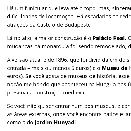
Há um funicular que leva até o topo, mas, sincera
dificuldades de locomoção. Há escadarias ao redo
atrações da Castelo de Budapeste
Lá no alto, a maior construção é o
Palácio Real
. 
mudanças na monarquia foi sendo remodelado, des
A versão atual é de 1896, que foi dividida em doi
entrada – mais ou menos 5 euros) e o
Museu de H
euros). Se você gosta de museus de história, ess
noção melhor do que aconteceu na Hungria nos úl
preserva a construção medieval.
Se você não quiser entrar num dos museus, e con
as áreas externas, onde você encontra pátios e j
como a do
Jardim Hunyadi
.