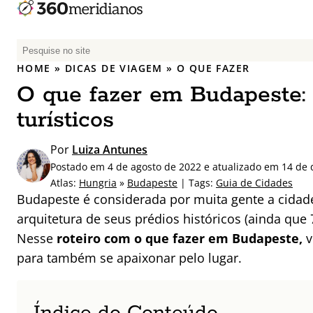
P
e
HOME
»
DICAS DE VIAGEM
»
O QUE FAZER
s
O que fazer em Budapeste: 
q
u
turísticos
i
s
Por
Luiza Antunes
a
Postado em 4 de agosto de 2022 e atualizado em 14 de
r
Atlas:
Hungria
»
Budapeste
| Tags:
Guia de Cidades
p
Budapeste é considerada por muita gente a cidade
o
arquitetura de seus prédios históricos (ainda que
r
Nesse
roteiro com o que fazer em Budapeste,
v
:
para também se apaixonar pelo lugar.