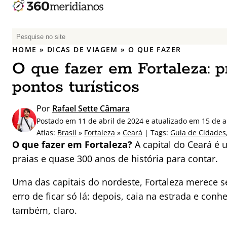
P
e
HOME
»
DICAS DE VIAGEM
»
O QUE FAZER
s
O que fazer em Fortaleza: pr
q
u
pontos turísticos
i
s
Por
Rafael Sette Câmara
a
Postado em 11 de abril de 2024 e atualizado em 15 de a
r
Atlas:
Brasil
»
Fortaleza
»
Ceará
| Tags:
Guia de Cidades
p
O que fazer em Fortaleza?
A capital do Ceará é
o
praias e quase 300 anos de história para contar.
r
:
Uma das capitais do nordeste, Fortaleza merece 
erro de ficar só lá: depois, caia na estrada e con
também, claro.