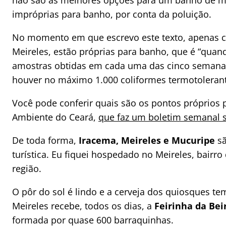
não são as melhores opções para um banho de mar
impróprias para banho, por conta da poluição.
No momento em que escrevo este texto, apenas ci
Meireles, estão próprias para banho, que é “qu
amostras obtidas em cada uma das cinco semanas
houver no máximo 1.000 coliformes termotolerant
Você pode conferir quais são os pontos próprios 
Ambiente do Ceará,
que faz um boletim semanal 
De toda forma,
Iracema, Meireles e Mucuripe
sã
turística. Eu fiquei hospedado no Meireles, bair
região.
O pôr do sol é lindo e a cerveja dos quiosques t
Meireles recebe, todos os dias, a
Feirinha da Bei
formada por quase 600 barraquinhas.