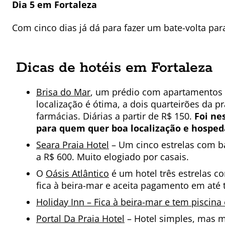
Dia 5 em Fortaleza
Com cinco dias já dá para fazer um bate-volta par
Dicas de hotéis em Fortaleza
Brisa do Mar
, um prédio com apartamentos p
localização é ótima, a dois quarteirões da p
farmácias. Diárias a partir de R$ 150.
Foi ne
para quem quer boa localização e hospe
Seara Praia Hotel
– Um cinco estrelas com ba
a R$ 600. Muito elogiado por casais.
O
Oásis Atlântico
é um hotel três estrelas co
fica à beira-mar e aceita pagamento em até 
Holiday Inn – Fica à beira-mar e tem piscina 
Portal Da Praia Hotel
– Hotel simples, mas m