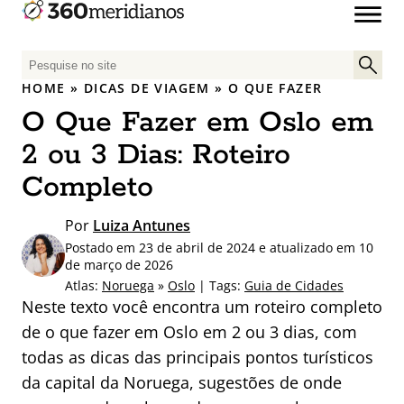
P
e
HOME
»
DICAS DE VIAGEM
»
O QUE FAZER
s
O Que Fazer em Oslo em
q
u
2 ou 3 Dias: Roteiro
i
Completo
s
a
Por
Luiza Antunes
r
Postado em 23 de abril de 2024 e atualizado em 10
p
de março de 2026
o
Atlas:
Noruega
»
Oslo
| Tags:
Guia de Cidades
r
Neste texto você encontra um roteiro completo
:
de o que fazer em Oslo em 2 ou 3 dias, com
todas as dicas das principais pontos turísticos
da capital da Noruega, sugestões de onde