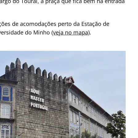
rgo do Toural, a praça que fica bem na entrada
ções de acomodações perto da Estação de
iversidade do Minho
(veja no mapa)
.