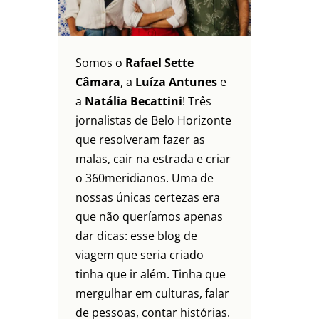
Somos o
Rafael Sette
Câmara
, a
Luíza Antunes
e
a
Natália Becattini
! Três
jornalistas de Belo Horizonte
que resolveram fazer as
malas, cair na estrada e criar
o 360meridianos. Uma de
nossas únicas certezas era
que não queríamos apenas
dar dicas: esse blog de
viagem que seria criado
tinha que ir além. Tinha que
mergulhar em culturas, falar
de pessoas, contar histórias.