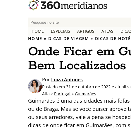
P
e
HOME
ESPECIAIS
ARTIGOS
ATLAS
DICA
s
HOME
»
DICAS DE VIAGEM
»
DICAS DE HOTÉ
q
Onde Ficar em Gu
u
i
Bem Localizados
s
a
r
Por
Luiza Antunes
p
Postado em 31 de outubro de 2022 e atualiza
o
Atlas:
Portugal
»
Guimarães
r
Guimarães é uma das cidades mais fofas 
:
ou de Braga. Mas se você quiser aproveit
ou seus arredores, vale a pena se hosped
dicas de onde ficar em Guimarães, com s