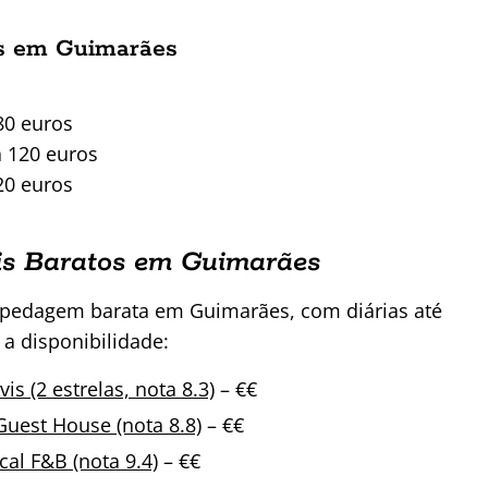
as em Guimarães
80 euros
a 120 euros
20 euros
is Baratos em Guimarães
spedagem barata em Guimarães, com diárias até
 a disponibilidade:
is (2 estrelas, nota 8.3)
– €€
Guest House (nota 8.8)
– €€
al F&B (nota 9.4)
– €€