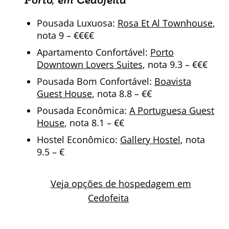
Porto, em Cedofeita
Pousada Luxuosa:
Rosa Et Al Townhouse
,
nota 9 – €€€€
Apartamento Confortável:
Porto
Downtown Lovers Suites
, nota 9.3 – €€€
Pousada Bom Confortável:
Boavista
Guest House
, nota 8.8 – €€
Pousada Econômica:
A Portuguesa Guest
House
, nota 8.1 – €€
Hostel Econômico:
Gallery Hostel
, nota
9.5 – €
Veja opções de hospedagem em
Cedofeita