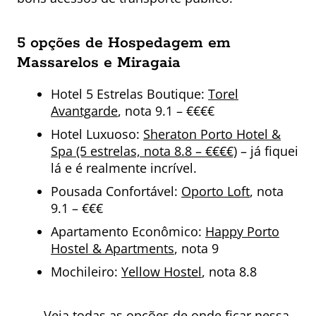
5 opções de Hospedagem em
Massarelos e Miragaia
Hotel 5 Estrelas Boutique:
Torel
Avantgarde
, nota 9.1 – €€€€
Hotel Luxuoso:
Sheraton Porto Hotel &
Spa (5 estrelas, nota 8.8 – €€€€)
– já fiquei
lá e é realmente incrível.
Pousada Confortável:
Oporto Loft
, nota
9.1 – €€€
Apartamento Econômico:
Happy Porto
Hostel & Apartments
, nota 9
Mochileiro:
Yellow Hostel
, nota 8.8
Veja todas as opções de onde ficar nessa