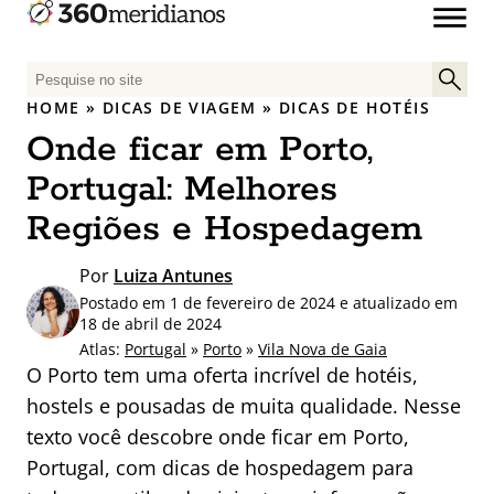
P
e
HOME
»
DICAS DE VIAGEM
»
DICAS DE HOTÉIS
s
Onde ficar em Porto,
q
u
Portugal: Melhores
i
Regiões e Hospedagem
s
a
Por
Luiza Antunes
r
Postado em 1 de fevereiro de 2024 e atualizado em
p
18 de abril de 2024
o
Atlas:
Portugal
»
Porto
»
Vila Nova de Gaia
r
O Porto tem uma oferta incrível de hotéis,
:
hostels e pousadas de muita qualidade. Nesse
texto você descobre onde ficar em Porto,
Portugal, com dicas de hospedagem para