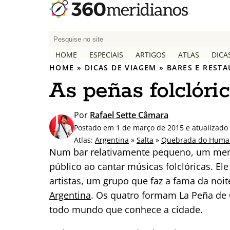
P
e
HOME
ESPECIAIS
ARTIGOS
ATLAS
DICA
s
HOME
»
DICAS DE VIAGEM
»
BARES E REST
q
As peñas folclóri
u
i
s
Por
Rafael Sette Câmara
a
Postado em 1 de março de 2015 e atualizado 
r
Atlas:
Argentina
»
Salta
»
Quebrada do Huma
p
Num bar relativamente pequeno, um men
o
público ao cantar músicas folclóricas. E
r
artistas, um grupo que faz a fama da noi
:
Argentina
. Os quatro formam La Peña de
todo mundo que conhece a cidade.