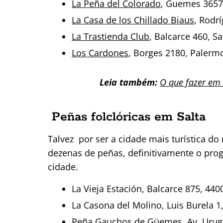
La Peña del Colorado
, Guemes 3657
La Casa de los Chillado Biaus
, Rodr
La Trastienda Club
, Balcarce 460, S
Los Cardones
, Borges 2180, Palerm
Leia também:
O que fazer em
Peñas folclóricas em Salta
Talvez por ser a cidade mais turística do
dezenas de peñas, definitivamente o prog
cidade.
La Vieja Estación, Balcarce 875, 440
La Casona del Molino, Luis Burela 1
Peña Gauchos de Güemes, Av. Urugu