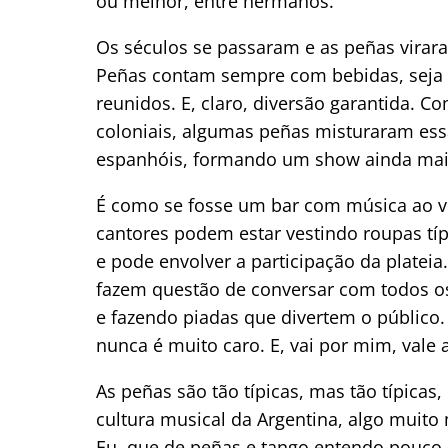
ou melhor, entre hermanos.
Os séculos se passaram e as peñas virar
Peñas contam sempre com bebidas, seja v
reunidos. E, claro, diversão garantida. 
coloniais, algumas peñas misturaram ess
espanhóis, formando um show ainda mais
É como se fosse um bar com música ao viv
cantores podem estar vestindo roupas tí
e pode envolver a participação da platei
fazem questão de conversar com todos o
e fazendo piadas que divertem o públic
nunca é muito caro. E, vai por mim, vale 
As peñas são tão típicas, mas tão típicas
cultura musical da Argentina, algo muito 
Eu, que de peñas e tango entendo pouco