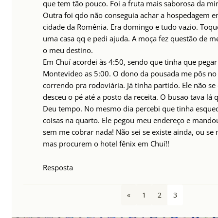
que tem tão pouco. Foi a fruta mais saborosa da mi
Outra foi qdo não conseguia achar a hospedagem
cidade da Romênia. Era domingo e tudo vazio. Toqu
uma casa qq e pedi ajuda. A moça fez questão de 
o meu destino.
Em Chuí acordei às 4:50, sendo que tinha que pega
Montevideo as 5:00. O dono da pousada me pôs no 
correndo pra rodoviária. Já tinha partido. Ele não s
desceu o pé até a posto da receita. O busao tava lá 
Deu tempo. No mesmo dia percebi que tinha esque
coisas na quarto. Ele pegou meu endereço e mando
sem me cobrar nada! Não sei se existe ainda, ou s
mas procurem o hotel fênix em Chuí!!
Resposta
«
1
2
3