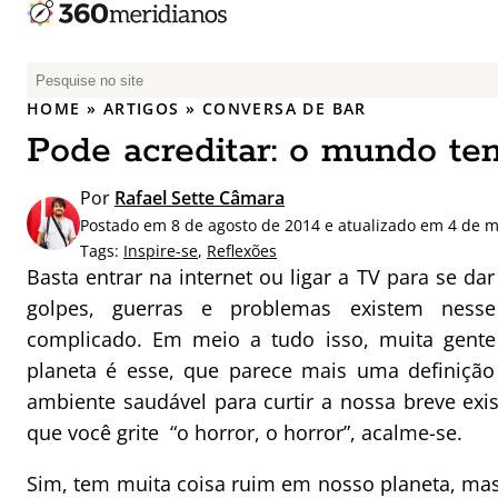
P
e
HOME
»
ARTIGOS
»
CONVERSA DE BAR
s
Pode acreditar: o mundo tem
q
u
Por
Rafael Sette Câmara
i
Postado em 8 de agosto de 2014 e atualizado em 4 de 
s
Tags:
Inspire-se
,
Reflexões
a
Basta entrar na internet ou ligar a TV para se da
r
golpes, guerras e problemas existem nes
p
complicado. Em meio a tudo isso, muita gente
o
r
planeta é esse, que parece mais uma definiçã
:
ambiente saudável para curtir a nossa breve exi
que você grite “o horror, o horror”, acalme-se.
Sim, tem muita coisa ruim em nosso planeta, mas