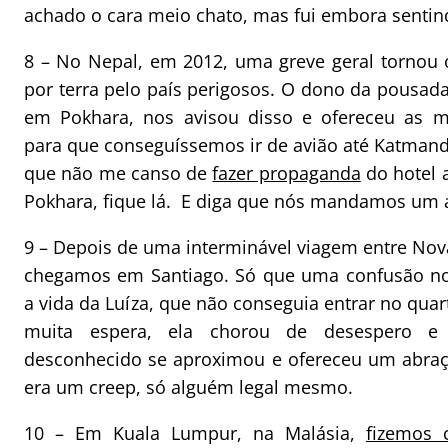
achado o cara meio chato, mas fui embora sentind
8 – No Nepal, em 2012, uma greve geral tornou
por terra pelo país perigosos. O dono da pousad
em Pokhara, nos avisou disso e ofereceu as m
para que conseguíssemos ir de avião até Katmandu.
que não me canso de
fazer propaganda
do hotel a
Pokhara, fique lá. E diga que nós mandamos um 
9 – Depois de uma interminável viagem entre Nova
chegamos em Santiago. Só que uma confusão no
a vida da Luíza, que não conseguia entrar no quar
muita espera, ela chorou de desespero e
desconhecido se aproximou e ofereceu um abraç
era um creep, só alguém legal mesmo.
10 – Em Kuala Lumpur, na Malásia,
fizemos 