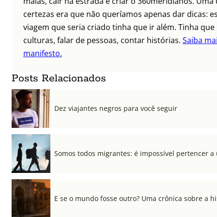
malas, cair na estrada e criar o 360meridianos. Uma
certezas era que não queríamos apenas dar dicas: e
viagem que seria criado tinha que ir além. Tinha qu
culturas, falar de pessoas, contar histórias.
Saiba ma
manifesto.
Posts Relacionados
Dez viajantes negros para você seguir
Somos todos migrantes: é impossível pertencer a
E se o mundo fosse outro? Uma crônica sobre a his