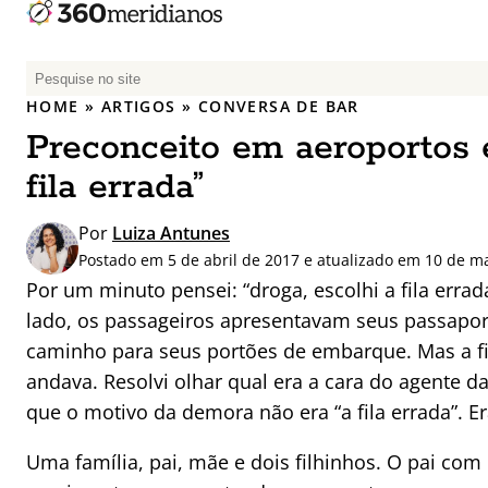
P
e
HOME
»
ARTIGOS
»
CONVERSA DE BAR
s
Preconceito em aeroportos e
q
u
fila errada”
i
s
Por
Luiza Antunes
a
Postado em 5 de abril de 2017 e atualizado em 10 de m
r
Por um minuto pensei: “droga, escolhi a fila errad
p
lado, os passageiros apresentavam seus passapo
o
caminho para seus portões de embarque. Mas a f
r
andava. Resolvi olhar qual era a cara do agente da
:
que o motivo da demora não era “a fila errada”. 
Uma família, pai, mãe e dois filhinhos. O pai co