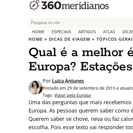
P
e
HOME
ESPECIAIS
ARTIGOS
ATLAS
DICA
s
HOME
»
DICAS DE VIAGEM
»
TÓPICOS GERAI
q
Qual é a melhor é
u
i
Europa? Estações
s
a
r
Por
Luiza Antunes
p
Postado em 29 de setembro de 2015 e atuali
o
Tags:
Viajar pela Europa
r
Uma das perguntas que mais recebemos é 
:
Europa. As pessoas querem saber como é
Querem saber se chove, neva ou faz calor
escolha. Pois esse texto vai responder t