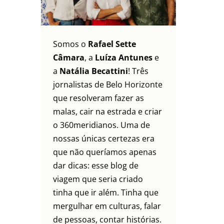
Somos o
Rafael Sette
Câmara
, a
Luíza Antunes
e
a
Natália Becattini
! Três
jornalistas de Belo Horizonte
que resolveram fazer as
malas, cair na estrada e criar
o 360meridianos. Uma de
nossas únicas certezas era
que não queríamos apenas
dar dicas: esse blog de
viagem que seria criado
tinha que ir além. Tinha que
mergulhar em culturas, falar
de pessoas, contar histórias.