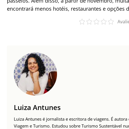
passeios. Além disso, a partir de novembro, muita
encontrará menos hotéis, restaurantes e opções d
Avali
Luiza Antunes
Luiza Antunes é jornalista e escritora de viagens. É autor
Viagem e Turismo. Estudou sobre Turismo Sustentável n