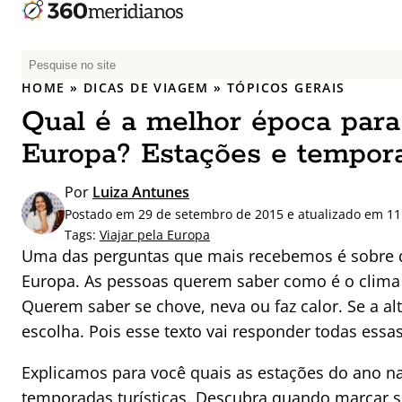
P
e
HOME
»
DICAS DE VIAGEM
»
TÓPICOS GERAIS
s
Qual é a melhor época para 
q
u
Europa? Estações e tempor
i
s
Por
Luiza Antunes
a
Postado em 29 de setembro de 2015 e atualizado em 11
r
Tags:
Viajar pela Europa
p
Uma das perguntas que mais recebemos é sobre qu
o
Europa. As pessoas querem saber como é o clim
r
Querem saber se chove, neva ou faz calor. Se a a
:
escolha. Pois esse texto vai responder todas essa
Explicamos para você quais as estações do ano na
temporadas turísticas. Descubra quando marcar 