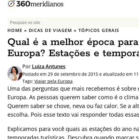
P
e
HOME
»
DICAS DE VIAGEM
»
TÓPICOS GERAIS
s
Qual é a melhor época para 
q
u
Europa? Estações e tempor
i
s
Por
Luiza Antunes
a
Postado em 29 de setembro de 2015 e atualizado em 11
r
Tags:
Viajar pela Europa
p
Uma das perguntas que mais recebemos é sobre qu
o
Europa. As pessoas querem saber como é o clim
r
Querem saber se chove, neva ou faz calor. Se a a
:
escolha. Pois esse texto vai responder todas essa
Explicamos para você quais as estações do ano na
temporadas turísticas. Descubra quando marcar 