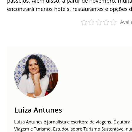
passeios. Além disso, a partir de novembro, muita
encontrará menos hotéis, restaurantes e opções d
Avali
Luiza Antunes
Luiza Antunes é jornalista e escritora de viagens. É autor
Viagem e Turismo. Estudou sobre Turismo Sustentável n