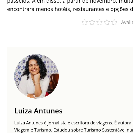
passeios. Além disso, a partir de novembro, muita
encontrará menos hotéis, restaurantes e opções d
Avali
Luiza Antunes
Luiza Antunes é jornalista e escritora de viagens. É autor
Viagem e Turismo. Estudou sobre Turismo Sustentável n