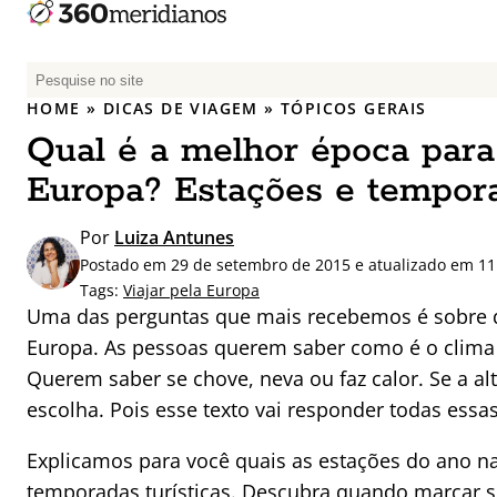
P
e
HOME
»
DICAS DE VIAGEM
»
TÓPICOS GERAIS
s
Qual é a melhor época para 
q
u
Europa? Estações e tempor
i
s
Por
Luiza Antunes
a
Postado em 29 de setembro de 2015 e atualizado em 11
r
Tags:
Viajar pela Europa
p
Uma das perguntas que mais recebemos é sobre qu
o
Europa. As pessoas querem saber como é o clim
r
Querem saber se chove, neva ou faz calor. Se a a
:
escolha. Pois esse texto vai responder todas essa
Explicamos para você quais as estações do ano na
temporadas turísticas. Descubra quando marcar 