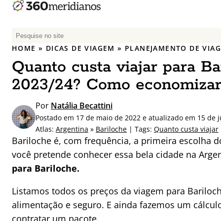
P
e
HOME
»
DICAS DE VIAGEM
»
PLANEJAMENTO DE VIA
s
Quanto custa viajar para B
q
u
2023/24? Como economizar
i
s
Por
Natália Becattini
a
Postado em 17 de maio de 2022 e atualizado em 15 de 
r
Atlas:
Argentina
»
Bariloche
| Tags:
Quanto custa viajar
p
Bariloche é, com frequência, a primeira escolha do
o
você pretende conhecer essa bela cidade na Arge
r
para Bariloche.
:
Listamos todos os preços da viagem para Bariloc
alimentação e seguro. E ainda fazemos um cálculo 
contratar um pacote.