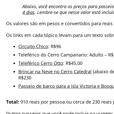
Abaixo, você encontra os preços para passei
4 dias
. Lembre-se que nesse valor está incluíd
Os valores são em pesos e convertidos para reais
Os links em cada tópico levam para um texto sob
Circuito Chico
: R$96
Teleférico do Cerro Campanario: Adulto – R$
Teleférico Cerro Otto
: R$45,00
Brincar na Neve no Cerro Catedral
(abaixo d
R$230
Passeio de barco para a Isla Victoria e Bosq
Total:
910 reais por pessoa ou cerca de 230 reais 
Outros passeios que você pode incluir na viagem: