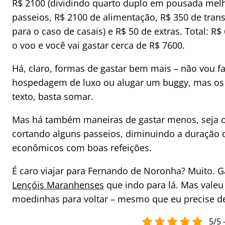
R$ 2100 (dividindo quarto duplo em pousada melho
passeios, R$ 2100 de alimentação, R$ 350 de transpo
para o caso de casais) e R$ 50 de extras. Total: 
o voo e você vai gastar cerca de R$ 7600.
Há, claro, formas de gastar bem mais – não vou f
hospedagem de luxo ou alugar um buggy, mas os v
texto, basta somar.
Mas há também maneiras de gastar menos, seja o
cortando alguns passeios, diminuindo a duraçã
econômicos com boas refeições.
É caro viajar para Fernando de Noronha? Muito. G
Lençóis Maranhenses
que indo para lá. Mas valeu
moedinhas para voltar – mesmo que eu precise de
5/5 