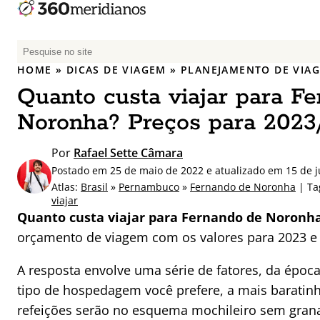
P
e
HOME
»
DICAS DE VIAGEM
»
PLANEJAMENTO DE VIA
s
Quanto custa viajar para F
q
u
Noronha? Preços para 2023
i
s
Por
Rafael Sette Câmara
a
Postado em 25 de maio de 2022 e atualizado em 15 de 
r
Atlas:
Brasil
»
Pernambuco
»
Fernando de Noronha
| Ta
p
viajar
Quanto custa viajar para Fernando de Noronh
o
r
orçamento de viagem com os valores para 2023 e
:
A resposta envolve uma série de fatores, da época
tipo de hospedagem você prefere, a mais baratin
refeições serão no esquema mochileiro sem grana