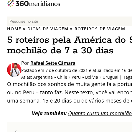
P
e
HOME
»
DICAS DE VIAGEM
»
ROTEIROS DE VIAGEM
s
5 roteiros pela América do 
q
u
mochilão de 7 a 30 dias
i
s
Por
Rafael Sette Câmara
a
Postado em 7 de outubro de 2021 e atualizado em 16 de
r
Atlas:
Argentina
»
Chile
»
Peru
»
Bolívia
»
Uruguai
| Tag
p
O mochilão dos sonhos de muita gente fala portun
o
ou no Peru – tanto faz. Neste texto, você vai enco
r
uma semana, 15 e 20 dias ou de vários meses de 
:
Veja também:
Quanto custa um mochilão 