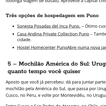
looonga viagem de busão). Aproveite a capital chil
Três opções de hospedagem em Puno
Sonesta Posadas del Inca Puno.
– Ótimo cust
Casa Andina Private Collection Puno
– També
cidade.
Hostel Homecenter PunoAbre numa nova ja
5 – Mochilão América do Sul: Urugu
quanto tempo você quiser
Aposto que você já percebeu: dá para juntar part
mochilão pela América do Sul, que passa por Urugua
Cusco, no Peru, e volte por Montevidéu, no Uruguai