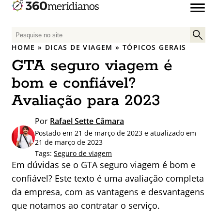
P
e
HOME
»
DICAS DE VIAGEM
»
TÓPICOS GERAIS
s
GTA seguro viagem é
q
u
bom e confiável?
i
Avaliação para 2023
s
a
Por
Rafael Sette Câmara
r
Postado em 21 de março de 2023 e atualizado em
p
21 de março de 2023
o
Tags:
Seguro de viagem
r
Em dúvidas se o GTA seguro viagem é bom e
:
confiável? Este texto é uma avaliação completa
da empresa, com as vantagens e desvantagens
que notamos ao contratar o serviço.