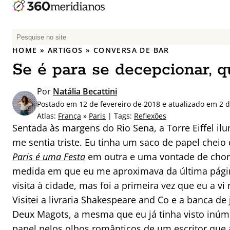
P
e
HOME
»
ARTIGOS
»
CONVERSA DE BAR
s
Se é para se decepcionar, q
q
u
Por
Natália Becattini
i
Postado em 12 de fevereiro de 2018 e atualizado em 2 
s
Atlas:
França
»
Paris
| Tags:
Reflexões
a
Sentada às margens do Rio Sena, a Torre Eiffel il
r
me sentia triste. Eu tinha um saco de papel cheio
p
Paris é uma Festa
em outra e uma vontade de chor
o
r
medida em que eu me aproximava da última págin
:
visita à cidade, mas foi a primeira vez que eu a 
Visitei a livraria Shakespeare and Co e a banca de 
Deux Magots, a mesma que eu já tinha visto inúme
papel pelos olhos românticos de um escritor que 