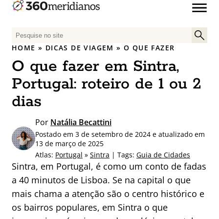
P
e
HOME
»
DICAS DE VIAGEM
»
O QUE FAZER
s
O que fazer em Sintra,
q
u
Portugal: roteiro de 1 ou 2
i
dias
s
a
Por
Natália Becattini
r
Postado em 3 de setembro de 2024 e atualizado em
p
13 de março de 2025
o
Atlas:
Portugal
»
Sintra
| Tags:
Guia de Cidades
r
Sintra, em Portugal, é como um conto de fadas
:
a 40 minutos de Lisboa. Se na capital o que
mais chama a atenção são o centro histórico e
os bairros populares, em Sintra o que