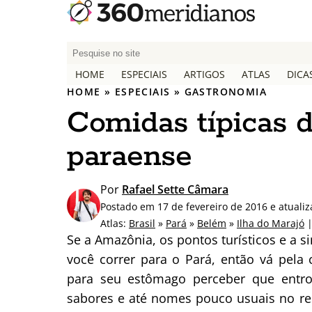
P
e
HOME
ESPECIAIS
ARTIGOS
ATLAS
DICA
s
HOME
»
ESPECIAIS
»
GASTRONOMIA
q
Comidas típicas d
u
i
paraense
s
a
r
Por
Rafael Sette Câmara
p
Postado em 17 de fevereiro de 2016 e atuali
o
Atlas:
Brasil
»
Pará
»
Belém
»
Ilha do Marajó
|
r
Se a Amazônia, os pontos turísticos e a s
:
você correr para o Pará, então vá pela
para seu estômago perceber que entr
sabores e até nomes pouco usuais no res