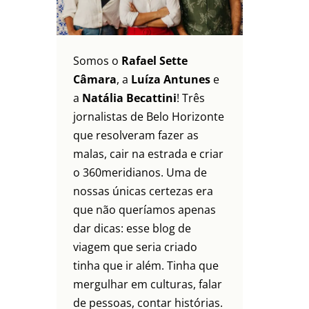
Somos o
Rafael Sette
Câmara
, a
Luíza Antunes
e
a
Natália Becattini
! Três
jornalistas de Belo Horizonte
que resolveram fazer as
malas, cair na estrada e criar
o 360meridianos. Uma de
nossas únicas certezas era
que não queríamos apenas
dar dicas: esse blog de
viagem que seria criado
tinha que ir além. Tinha que
mergulhar em culturas, falar
de pessoas, contar histórias.