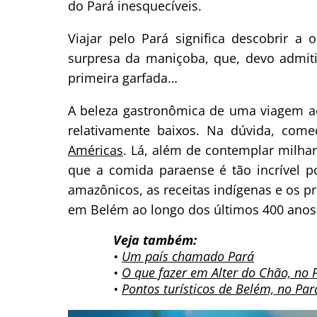
do Pará inesquecíveis.
Viajar pelo Pará significa descobrir a
surpresa da maniçoba, que, devo admiti
primeira garfada…
A beleza gastronômica de uma viagem a
relativamente baixos. Na dúvida, com
Américas
. Lá, além de contemplar milhar
que a comida paraense é tão incrível p
amazônicos, as receitas indígenas e os p
em Belém ao longo dos últimos 400 anos
Veja também:
•
Um país chamado Pará
•
O que fazer em Alter do Chão, no P
•
Pontos turísticos de Belém, no Pará