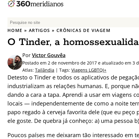
P
e
HOME
»
ARTIGOS
»
CRÔNICAS DE VIAGEM
s
O Tinder, a homossexualida
q
u
Por
Victor Gouvêa
i
Postado em 2 de novembro de 2017 e atualizado em 3 d
s
Atlas:
Tailândia
| Tags:
Viagens LGBTQI+
a
Detesto o Tinder e todos os aplicativos de pegaçã
r
industrializam as relações humanas. E, porque não
p
dando a cara a tapa. Aprendi a usar em viagens c
o
r
locais — independentemente de como a noite ter
:
papo regado à cerveja favorita dele (que eu peç
ele goste. De quebra já conheço: a) uma pessoa b
Poucos países me deixaram tão interessado em ter