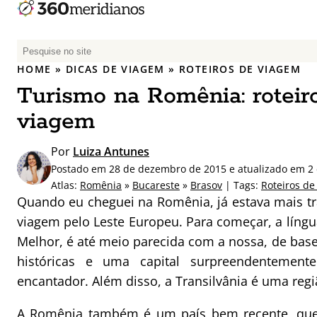
P
e
HOME
»
DICAS DE VIAGEM
»
ROTEIROS DE VIAGEM
s
Turismo na Romênia: roteir
q
u
viagem
i
s
Por
Luiza Antunes
a
Postado em 28 de dezembro de 2015 e atualizado em 2 
r
Atlas:
Romênia
»
Bucareste
»
Brasov
| Tags:
Roteiros de
p
Quando eu cheguei na Romênia, já estava mais t
o
viagem pelo Leste Europeu. Para começar, a líng
r
Melhor, é até meio parecida com a nossa, de base 
:
históricas e uma capital surpreendenteme
encantador. Além disso, a Transilvânia é uma re
A Romênia também é um país bem recente, que