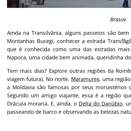
Brasov
Ainda na Transilvânia, alguns passeios são bem 
Montanhas Bucegi, conhecer a estrada Transfăg
que é conhecida como uma das estradas mais b
Napoca, uma cidade bem animada, queridinha dos
Tem mais dias? Explore outras regiões da Romê
viagem futura). No norte,
Maramureş
, uma região
a Moldavia são famosas por seus monastérios co
Segundo um amigo viajante, essa é a região qu
Drácula moraria. E, ainda, o
Delta do Danúbio
, u
passeando de barco e observando as belezas natur