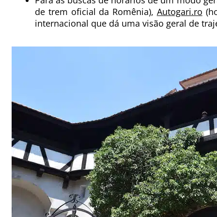
Para as buscas de horários de um modo ger
de trem oficial da Romênia),
Autogari.ro
(ho
internacional que dá uma visão geral de traj