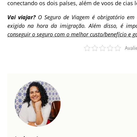
conectando os dois países, além de voos de cias l
Vai viajar?
O Seguro de Viagem é obrigatório em 
exigido na hora da imigração. Além disso, é im
conseguir o seguro com o melhor custo/benefício e 
Avali