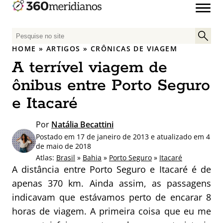
P
e
HOME
»
ARTIGOS
»
CRÔNICAS DE VIAGEM
s
A terrível viagem de
q
u
ônibus entre Porto Seguro
i
e Itacaré
s
a
Por
Natália Becattini
r
Postado em 17 de janeiro de 2013 e atualizado em 4
p
de maio de 2018
o
Atlas:
Brasil
»
Bahia
»
Porto Seguro
»
Itacaré
r
A distância entre Porto Seguro e Itacaré é de
:
apenas 370 km. Ainda assim, as passagens
indicavam que estávamos perto de encarar 8
horas de viagem. A primeira coisa que eu me