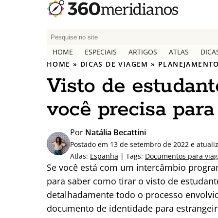
P
e
HOME
ESPECIAIS
ARTIGOS
ATLAS
DICA
s
HOME
»
DICAS DE VIAGEM
»
PLANEJAMENTO
q
Visto de estudan
u
i
você precisa para 
s
a
r
Por
Natália Becattini
p
Postado em 13 de setembro de 2022 e atualiz
o
Atlas:
Espanha
| Tags:
Documentos para via
r
Se você está com um intercâmbio progra
:
para saber como tirar o visto de estudan
detalhadamente todo o processo envolvid
documento de identidade para estrangeiro