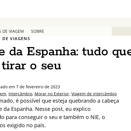
S DE VIAGEM
SOBRE
 DE VIAGENS
te da Espanha: tudo qu
tirar o seu
ado em 7 de fevereiro de 2023
gem
,
Intercâmbio
,
Morar no Exterior
,
Viagem de intercâmbio
mado, é possível que esteja quebrando a cabeça
te da Espanha. Nesse post, eu explico
o para conseguir o seu e também o NIE, o
s exigido no país.