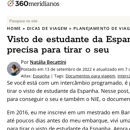
P
e
HOME
»
DICAS DE VIAGEM
»
PLANEJAMENTO DE VIA
s
Visto de estudante da Espa
q
u
precisa para tirar o seu
i
s
Por
Natália Becattini
a
Postado em 13 de setembro de 2022 e atualizado em 7 d
r
Atlas:
Espanha
| Tags:
Documentos para viagem
,
Inter
p
Se você está com um intercâmbio programado, é 
o
tirar o visto de estudante da Espanha. Nesse pos
r
para conseguir o seu e também o NIE, o documento
:
Em 2016, eu me inscrevi em um mestrado em Barc
até poucos dias antes do meu embarque, vivi u
para tirar o visto de estudante da Espanha. Agor