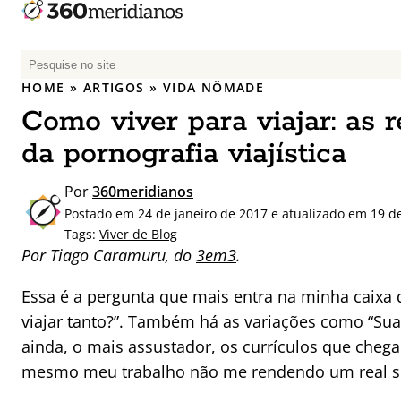
P
e
HOME
»
ARTIGOS
»
VIDA NÔMADE
s
Como viver para viajar: as r
q
u
da pornografia viajística
i
s
Por
360meridianos
a
Postado em 24 de janeiro de 2017 e atualizado em 19 
r
Tags:
Viver de Blog
p
Por Tiago Caramuru, do
3em3
.
o
r
Essa é a pergunta que mais entra na minha caixa 
:
viajar tanto?”. Também há as variações como “Sua v
ainda, o mais assustador, os currículos que che
mesmo meu trabalho não me rendendo um real s