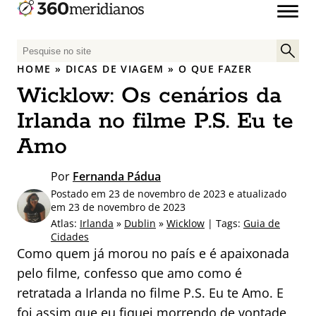
P
e
HOME
»
DICAS DE VIAGEM
»
O QUE FAZER
s
Wicklow: Os cenários da
q
u
Irlanda no filme P.S. Eu te
i
Amo
s
a
Por
Fernanda Pádua
r
Postado em 23 de novembro de 2023 e atualizado
p
em 23 de novembro de 2023
o
Atlas:
Irlanda
»
Dublin
»
Wicklow
| Tags:
Guia de
r
Cidades
:
Como quem já morou no país e é apaixonada
pelo filme, confesso que amo como é
retratada a Irlanda no filme P.S. Eu te Amo. E
foi assim que eu fiquei morrendo de vontade