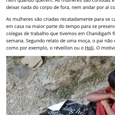
riem quando querem. As mulheres são contidas 
deixar nada do corpo de fora, nem andar por aí c
As mulheres são criadas recatadamente para se c
em casa na maior parte do tempo para se preserv
colegas de trabalho que tivemos em Chandigarh fi
semana. Segundo relato de uma moça, o pai não d
como por exemplo, o réveillon ou o
Holi
. O motiv