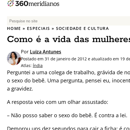
P
e
HOME
»
ESPECIAIS
»
SOCIEDADE E CULTURA
s
Como é a vida das mulheres
q
u
Por
Luiza Antunes
i
Postado em 31 de janeiro de 2012 e atualizado em 19 d
s
Atlas:
Índia
a
Perguntei a uma colega de trabalho, grávida de no
r
o sexo do bebê. Uma pergunta, pensei eu, inocent
p
a gravidez.
o
r
A resposta veio com um olhar assustado:
:
– Não posso saber o sexo do bebê. É contra a lei.
Demorou uns dez segundos para cair a ficha: é con