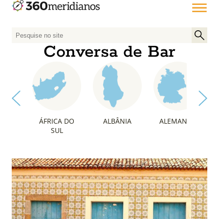
P
e
Conversa de Bar
s
q
u
i
s
a
ÁFRICA DO
ALBÂNIA
ALEMANHA
r
SUL
p
o
r
: