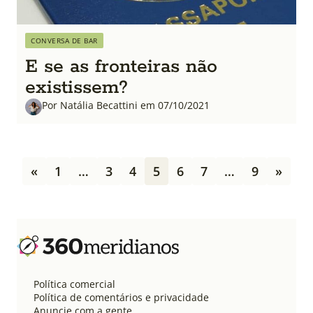
CONVERSA DE BAR
E se as fronteiras não
existissem?
Por Natália Becattini em 07/10/2021
P
«
1
…
3
4
5
6
7
…
9
»
a
g
i
n
a
ç
ã
o
Política comercial
d
Política de comentários e privacidade
e
Anuncie com a gente