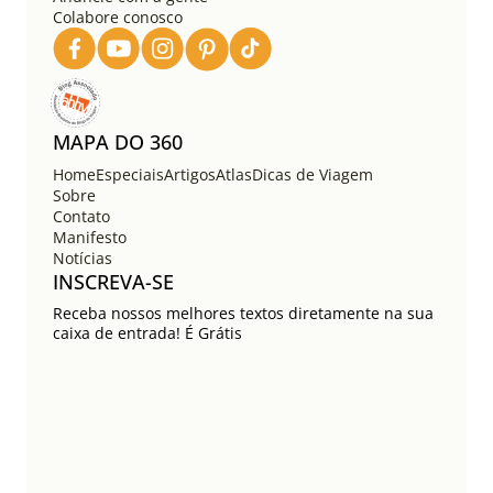
Colabore conosco
p
o
s
t
s
MAPA DO 360
Home
Especiais
Artigos
Atlas
Dicas de Viagem
Sobre
Contato
Manifesto
Notícias
INSCREVA-SE
Receba nossos melhores textos diretamente na sua
caixa de entrada! É Grátis