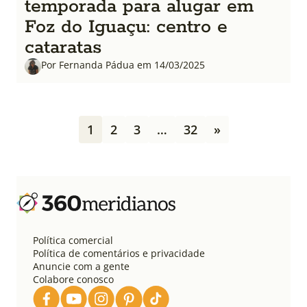
temporada para alugar em
Foz do Iguaçu: centro e
cataratas
Por Fernanda Pádua em 14/03/2025
P
1
2
3
…
32
»
a
g
i
n
a
ç
ã
o
Política comercial
d
Política de comentários e privacidade
e
Anuncie com a gente
Colabore conosco
p
o