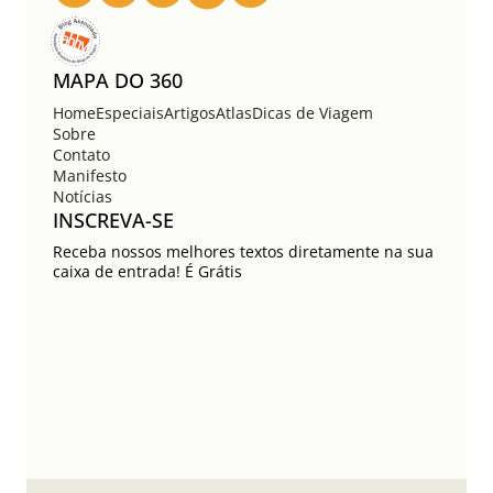
s
t
s
MAPA DO 360
Home
Especiais
Artigos
Atlas
Dicas de Viagem
Sobre
Contato
Manifesto
Notícias
INSCREVA-SE
Receba nossos melhores textos diretamente na sua
caixa de entrada! É Grátis