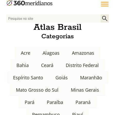
P
e
Atlas Brasil
s
Categorias
q
u
i
Acre
Alagoas
Amazonas
s
a
Bahia
Ceará
Distrito Federal
r
p
Espírito Santo
Goiás
Maranhão
o
r
Mato Grosso do Sul
Minas Gerais
:
Pará
Paraíba
Paraná
Pernambuco
Piauí