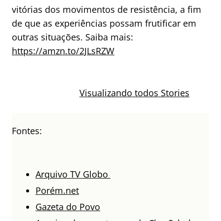
vitórias dos movimentos de resistência, a fim
de que as experiências possam frutificar em
outras situações. Saiba mais:
https://amzn.to/2JLsRZW
Sete Quedas:
6 Lugares que
como a maior
podem
Visualizando todos Stories
cachoeira do
desaparecer na
mundo
próxima
desapareceu
década
Fontes:
Arquivo TV Globo
Porém.net
Gazeta do Povo