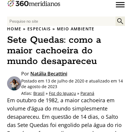
P
e
HOME
»
ESPECIAIS
»
MEIO AMBIENTE
s
Sete Quedas: como a
q
u
maior cachoeira do
i
mundo desapareceu
s
a
Por
Natália Becattini
r
Postado em 13 de julho de 2020 e atualizado em 14
p
de agosto de 2023
o
Atlas:
Brasil
»
Foz do Iguaçu
»
Paraná
r
Em outubro de 1982, a maior cachoeira em
:
volume d’água do mundo simplesmente
desapareceu. Em questão de 14 dias, o Salto
das Sete Quedas foi engolido pela água do rio