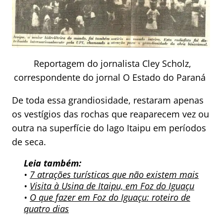
Reportagem do jornalista Cley Scholz,
correspondente do jornal O Estado do Paraná
De toda essa grandiosidade, restaram apenas
os vestígios das rochas que reaparecem vez ou
outra na superfície do lago Itaipu em períodos
de seca.
Leia também:
•
7 atrações turísticas que não existem mais
•
Visita à Usina de Itaipu, em Foz do Iguaçu
•
O que fazer em Foz do Iguaçu: roteiro de
quatro dias