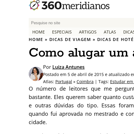
P
e
HOME
ESPECIAIS
ARTIGOS
ATLAS
DICA
s
HOME
»
DICAS DE VIAGEM
»
DICAS DE HOTÉ
q
Como alugar um 
u
i
s
Por
Luiza Antunes
a
Postado em 5 de abril de 2015 e atualizado 
r
Atlas:
Portugal
»
Coimbra
| Tags:
Estudar em 
p
O número de leitores que me pergun
o
bastante. Eles querem saber quanto cus
r
e outras dúvidas do tipo. Essas fo
:
quando fui aprovada no mestrado e co
cidade.