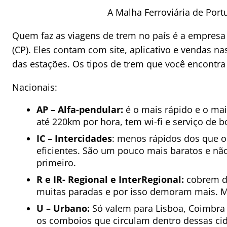
A Malha Ferroviária de Port
Quem faz as viagens de trem no país é a empres
(CP). Eles contam com site, aplicativo e vendas na
das estações. Os tipos de trem que você encontra
Nacionais:
AP – Alfa-pendular:
é o mais rápido e o mai
até 220km por hora, tem wi-fi e serviço de b
IC – Intercidades
: menos rápidos dos que o
eficientes. São um pouco mais baratos e nã
primeiro.
R e IR- Regional e InterRegional:
cobrem di
muitas paradas e por isso demoram mais. M
U – Urbano:
Só valem para Lisboa, Coimbra 
os comboios que circulam dentro dessas cid