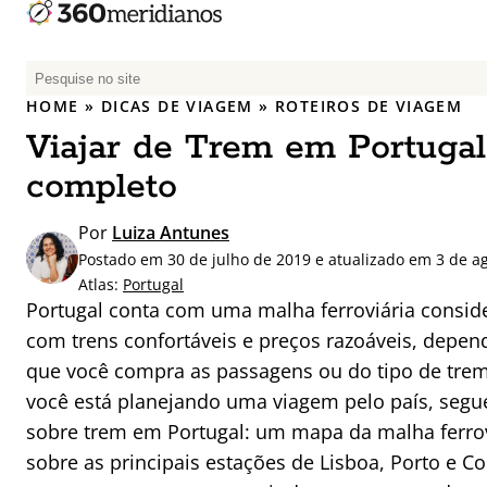
P
e
HOME
»
DICAS DE VIAGEM
»
ROTEIROS DE VIAGEM
s
Viajar de Trem em Portugal
q
u
completo
i
s
Por
Luiza Antunes
a
Postado em 30 de julho de 2019 e atualizado em 3 de a
r
Atlas:
Portugal
p
Portugal conta com uma malha ferroviária consid
o
com trens confortáveis e preços razoáveis, depe
r
que você compra as passagens ou do tipo de trem q
:
você está planejando uma viagem pelo país, seg
sobre trem em Portugal: um mapa da malha ferrov
sobre as principais estações de Lisboa, Porto e 