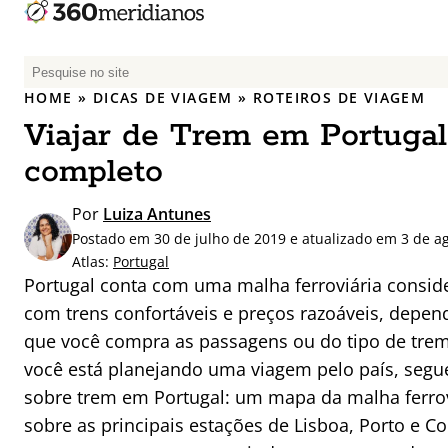
P
e
HOME
»
DICAS DE VIAGEM
»
ROTEIROS DE VIAGEM
s
Viajar de Trem em Portugal
q
u
completo
i
s
Por
Luiza Antunes
a
Postado em 30 de julho de 2019 e atualizado em 3 de a
r
Atlas:
Portugal
p
Portugal conta com uma malha ferroviária consid
o
com trens confortáveis e preços razoáveis, depe
r
que você compra as passagens ou do tipo de trem q
:
você está planejando uma viagem pelo país, seg
sobre trem em Portugal: um mapa da malha ferrov
sobre as principais estações de Lisboa, Porto e 