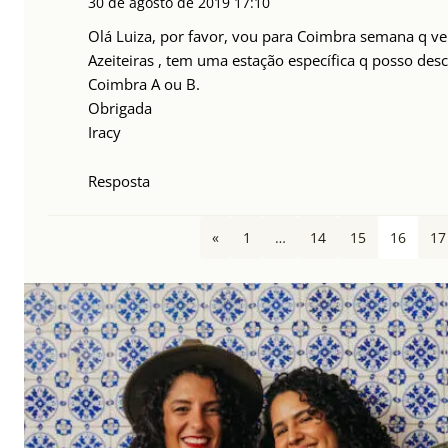
30 de agosto de 2019
17:10
Olá Luiza, por favor, vou para Coimbra semana q v
Azeiteiras , tem uma estação específica q posso des
Coimbra A ou B.
Obrigada
Iracy
Resposta
«
1
…
14
15
16
17