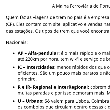
A Malha Ferroviária de Port
Quem faz as viagens de trem no país é a empres
(CP). Eles contam com site, aplicativo e vendas na
das estações. Os tipos de trem que você encontra
Nacionais:
AP – Alfa-pendular:
é o mais rápido e o mai
até 220km por hora, tem wi-fi e serviço de b
IC – Intercidades
: menos rápidos dos que o
eficientes. São um pouco mais baratos e nã
primeiro.
R e IR- Regional e InterRegional:
cobrem di
muitas paradas e por isso demoram mais. M
U – Urbano:
Só valem para Lisboa, Coimbra 
os comboios que circulam dentro dessas cid