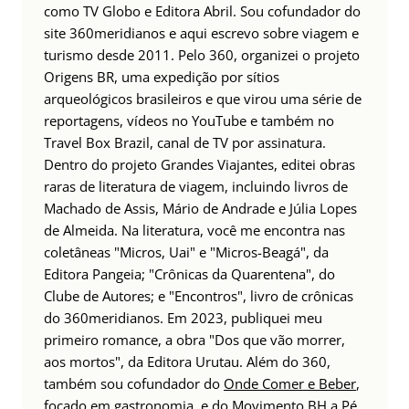
como TV Globo e Editora Abril. Sou cofundador do
site 360meridianos e aqui escrevo sobre viagem e
turismo desde 2011. Pelo 360, organizei o projeto
Origens BR, uma expedição por sítios
arqueológicos brasileiros e que virou uma série de
reportagens, vídeos no YouTube e também no
Travel Box Brazil, canal de TV por assinatura.
Dentro do projeto Grandes Viajantes, editei obras
raras de literatura de viagem, incluindo livros de
Machado de Assis, Mário de Andrade e Júlia Lopes
de Almeida. Na literatura, você me encontra nas
coletâneas "Micros, Uai" e "Micros-Beagá", da
Editora Pangeia; "Crônicas da Quarentena", do
Clube de Autores; e "Encontros", livro de crônicas
do 360meridianos. Em 2023, publiquei meu
primeiro romance, a obra "Dos que vão morrer,
aos mortos", da Editora Urutau. Além do 360,
também sou cofundador do
Onde Comer e Beber
,
focado em gastronomia, e do
Movimento BH a Pé
,