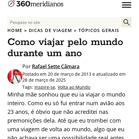
P
e
HOME
»
DICAS DE VIAGEM
»
TÓPICOS GERAIS
s
Como viajar pelo mundo
q
u
durante um ano
i
s
Por
Rafael Sette Câmara
a
Postado em 20 de março de 2013 e atualizado em
r
28 de março de 2025
p
Tags:
Inspire-se
,
Volta ao Mundo
Minha mãe sonhou que eu ia viajar o mundo
o
r
inteiro. Como eu só fui entrar num avião aos
:
23 anos, é óbvio que não acreditei nas
premonições dela. Até que eu trombei com
uma viagem de volta ao mundo, algo que eu
não achava ser uma possibilidade real antes