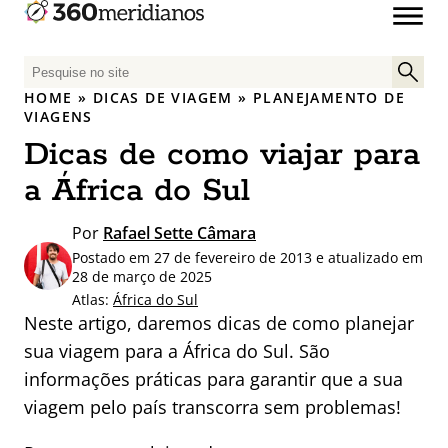
P
e
HOME
»
DICAS DE VIAGEM
»
PLANEJAMENTO DE
s
VIAGENS
q
Dicas de como viajar para
u
a África do Sul
i
s
Por
Rafael Sette Câmara
a
r
Postado em 27 de fevereiro de 2013 e atualizado em
28 de março de 2025
p
Atlas:
África do Sul
o
Neste artigo, daremos dicas de como planejar
r
sua viagem para a África do Sul. São
:
informações práticas para garantir que a sua
viagem pelo país transcorra sem problemas!