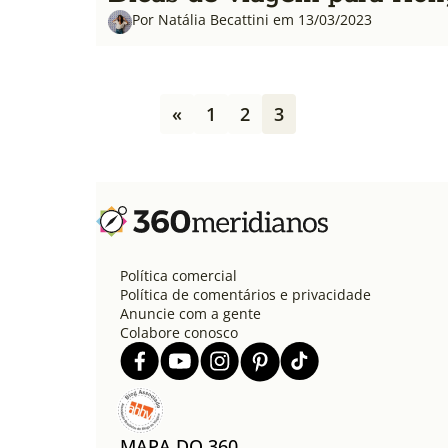
Por Natália Becattini em 13/03/2023
P
«
1
2
3
a
g
i
n
a
ç
ã
o
Política comercial
d
Política de comentários e privacidade
e
Anuncie com a gente
Colabore conosco
p
o
s
t
s
MAPA DO 360