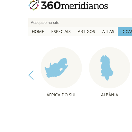
P
e
HOME
ESPECIAIS
ARTIGOS
ATLAS
DICA
s
q
u
i
s
a
r
p
o
ÁFRICA DO SUL
ALBÂNIA
r
: