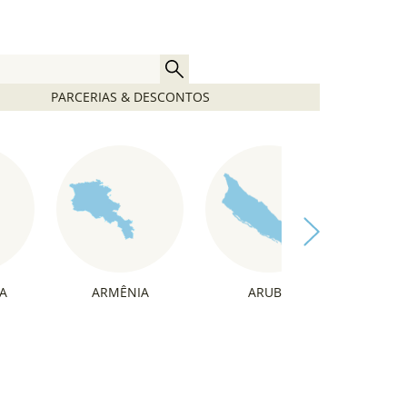
PARCERIAS & DESCONTOS
A
ARMÊNIA
ARUBA
ÁU