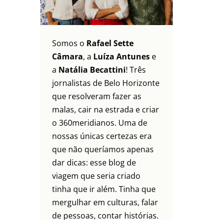
Somos o
Rafael Sette
Câmara
, a
Luíza Antunes
e
a
Natália Becattini
! Três
jornalistas de Belo Horizonte
que resolveram fazer as
malas, cair na estrada e criar
o 360meridianos. Uma de
nossas únicas certezas era
que não queríamos apenas
dar dicas: esse blog de
viagem que seria criado
tinha que ir além. Tinha que
mergulhar em culturas, falar
de pessoas, contar histórias.