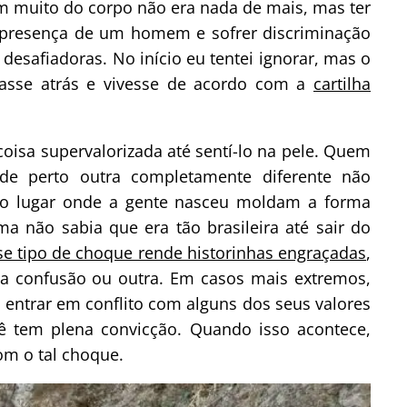
em muito do corpo não era nada de mais, mas ter
 à presença de um homem e sofrer discriminação
desafiadoras. No início eu tentei ignorar, mas o
tasse atrás e vivesse de acordo com a
cartilha
oisa supervalorizada até sentí-lo na pele. Quem
de perto outra completamente diferente não
 do lugar onde a gente nasceu moldam a forma
não sabia que era tão brasileira até sair do
se tipo de choque rende historinhas engraçadas
,
 confusão ou outra. Em casos mais extremos,
 entrar em conflito com alguns dos seus valores
cê tem plena convicção. Quando isso acontece,
om o tal choque.