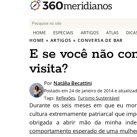
P
e
HOME
ESPECIAIS
ARTIGOS
ATLAS
DICA
s
HOME
»
ARTIGOS
»
CONVERSA DE BAR
q
E se você não co
u
i
visita?
s
a
r
Por
Natália Becattini
p
Postado em 24 de janeiro de 2014 e atualiza
o
Tags:
Reflexões
,
Turismo Sustentável
r
Durante os seis meses em que eu morei
:
cultura extremamente patriarcal que im
obrigada a abrir mão da minha inde
comportamento esperado de uma mulher