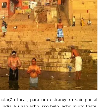
lação local, para um estrangeiro sair por aí
Índia. Eu não acho isso belo, acho muito triste.