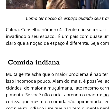
Como ter noção de espaço quando seu tran
Calma. Conselho número 4: Tente não se irritar 
invadindo o seu espaço. É um país com quase um 
claro que a noção de espaço é diferente. Seja co
Comida indiana
Muita gente acha que o maior problema é não ter 
isso incomoda pouco. Além do mais, é possível a
cidades, de maioria muçulmana, até mesmo carn
pimenta. Se você não curte, aprenda o mantra:
no
certeza que mesmo a comida não apimentada será
cozinheiro indiano jure que não tem pimenta nen