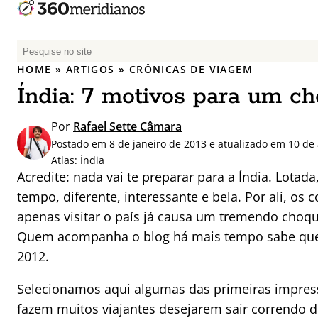
P
e
HOME
»
ARTIGOS
»
CRÔNICAS DE VIAGEM
s
Índia: 7 motivos para um ch
q
u
Por
Rafael Sette Câmara
i
Postado em 8 de janeiro de 2013 e atualizado em 10 de 
s
Atlas:
Índia
a
Acredite: nada vai te preparar para a Índia. Lotad
r
tempo, diferente, interessante e bela. Por ali, os 
p
apenas visitar o país já causa um tremendo choque
o
r
Quem acompanha o blog há mais tempo sabe que 
:
2012.
Selecionamos aqui algumas das primeiras impress
fazem muitos viajantes desejarem sair correndo d