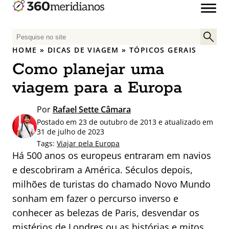
P
e
HOME
»
DICAS DE VIAGEM
»
TÓPICOS GERAIS
s
Como planejar uma
q
u
viagem para a Europa
i
s
Por
Rafael Sette Câmara
a
Postado em 23 de outubro de 2013 e atualizado em
r
31 de julho de 2023
p
Tags:
Viajar pela Europa
Há 500 anos os europeus entraram em navios
o
r
e descobriram a América. Séculos depois,
:
milhões de turistas do chamado Novo Mundo
sonham em fazer o percurso inverso e
conhecer as belezas de Paris, desvendar os
mistérios de Londres ou as histórias e mitos