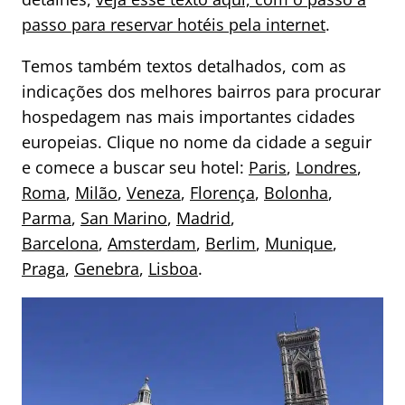
passo para reservar hotéis pela internet
.
Temos também textos detalhados, com as
indicações dos melhores bairros para procurar
hospedagem nas mais importantes cidades
europeias. Clique no nome da cidade a seguir
e comece a buscar seu hotel:
Paris
,
Londres
,
Roma
,
Milão
,
Veneza
,
Florença
,
Bolonha
,
Parma
,
San Marino
,
Madrid
,
Barcelona
,
Amsterdam
,
Berlim
,
Munique
,
Praga
,
Genebra
,
Lisboa
.