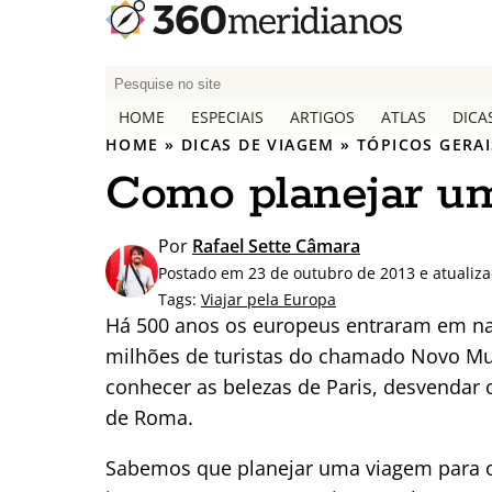
P
e
HOME
ESPECIAIS
ARTIGOS
ATLAS
DICA
s
HOME
»
DICAS DE VIAGEM
»
TÓPICOS GERAI
q
Como planejar u
u
i
s
Por
Rafael Sette Câmara
a
Postado em 23 de outubro de 2013 e atualiz
r
Tags:
Viajar pela Europa
p
Há 500 anos os europeus entraram em nav
o
milhões de turistas do chamado Novo Mu
r
conhecer as belezas de Paris, desvendar o
:
de Roma.
Sabemos que planejar uma viagem para o 