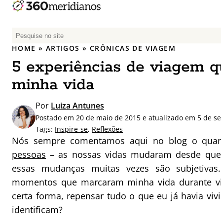
P
e
HOME
»
ARTIGOS
»
CRÔNICAS DE VIAGEM
s
5 experiências de viagem
q
u
minha vida
i
s
Por
Luiza Antunes
a
Postado em 20 de maio de 2015 e atualizado em 5 de s
r
Tags:
Inspire-se
,
Reflexões
p
Nós sempre comentamos aqui no blog o qua
o
pessoas
– as nossas vidas mudaram desde que
r
essas mudanças muitas vezes são subjetivas.
:
momentos que marcaram minha vida durante v
certa forma, repensar tudo o que eu já havia vi
identificam?